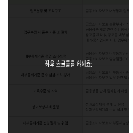
업무분장 및 조직구조
금융소비자보호 내부통제 업무에 
금융소비자보호 총괄부서와의 
금융상품 개발 관련 점검항목∙내
업무수행 시 준수 기준 및 절차
광고물 제작 및 광고물 내부 심의
대리∙중개업자에 대한 업무위탁 
금융소비자보호 내부통제위원회,
내부통제기준 운영 조직∙인력
금융소비자보호 담당임원(CCO)
좌우 스크롤을 하세요.
좌우 스크롤을 하세요.
금융소비자보호 내부통제기준 준수
내부통제기준 준수 점검∙조치∙평가
금융소비자보호 업무 관련 법령 
교육수준 및 자격
금융상품 판매 임직원에 대한 교
성과보상체계 설계 및 운영
성과보상체계 운영
성과보상체계의 수립 절차 및 평
내부통제기준 변경절차 및 위임
금융소비자보호 내부통제규정의 신