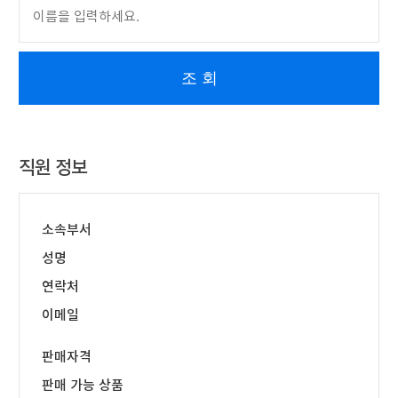
이어
조 회
창 닫
기
직원 정보
소속부서
성명
연락처
이메일
판매자격
판매 가능 상품