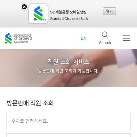
열기
SC제일은행 모바일뱅킹
SC
Standard Chartered Bank
제일
EN
Search
은행
직원 조회 서비스
방문판매 직원 조회가 가능합니다.
모바
방문판매 직원 조회
일뱅
킹레