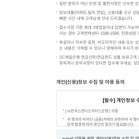
일반 문의가 아닌 민원 및 불편사항은 신속한 
담보대출(아파트,빌라,연립), 신용대출 신규 상
빠른 시간 내에 고객님께 안내 드리겠습니다.
접수시점 기준 최대 3영업일이내 답변이 가능하
시는 경우 고객컨택센터 1588-1599, 전화상
욕설이나 저속한 표현, 비도덕적인 내용 또는 상
는 내용은 삭제될 수 있으니 양해하여 주시기 바
SC제일은행 연금신탁/연금펀드 상품 보유고객 
회되거나 문의사항이 있다면 접수해 주세요. 담당
개인(신용)정보 수집 및 이용 동의
[필수] 개인정보 
* [ ㈜한국스탠다드차타드은행 ] 귀중
귀 행과의 비여신 (금융)거래와 관련하여 귀 
관계 법령에 따라 본인의 동의가 필요합니다.
수집·이용 목적
e-mail 상담을 위한 개인(신용)정보 수집 및