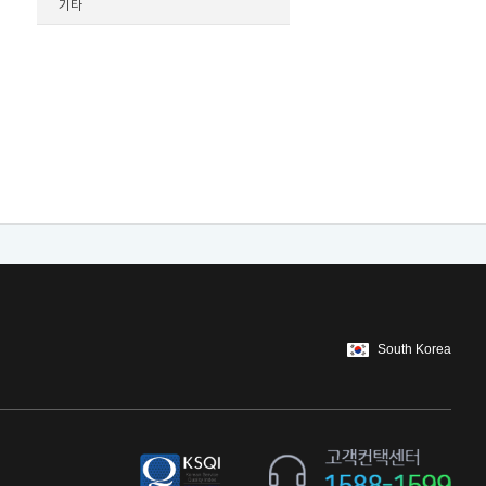
기타
South Korea