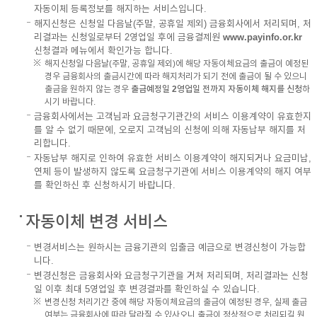
자동이체 등록정보를 해지하는 서비스입니다.
해지신청은 신청일 다음날(주말, 공휴일 제외) 금융회사에서 처리되며, 처
리결과는 신청일로부터 2영업일 후에 금융결제원
www.payinfo.or.kr
신청결과 메뉴에서 확인가능 합니다.
해지신청일 다음날(주말, 공휴일 제외)에 해당 자동이체요금의 출금이 예정된
경우 금융회사의 출금시간에 따라 해지처리가 되기 전에 출금이 될 수 있으니
출금을 원하지 않는 경우
출금예정일 2영업일 전까지 자동이체 해지를 신청
하
시기 바랍니다.
금융회사에서는 고객님과 요금청구기관간의 서비스 이용계약이 유효한지
를 알 수 없기 때문에, 오로지 고객님의 신청에 의해 자동납부 해지를 처
리합니다.
자동납부 해지로 인하여 유효한 서비스 이용계약이 해지되거나 요금미납,
연체 등이 발생하지 않도록 요금청구기관에 서비스 이용계약의 해지 여부
를 확인하신 후 신청하시기 바랍니다.
자동이체 변경 서비스
변경서비스는 원하시는 금융기관의 입출금 예금으로 변경신청이 가능합
니다.
변경신청은 금융회사와 요금청구기관을 거쳐 처리되며, 처리결과는 신청
일 이후 최대 5영업일 후 변경결과를 확인하실 수 있습니다.
변경신청 처리기간 중에 해당 자동이체요금의 출금이 예정된 경우, 실제 출금
여부는 금융회사에 따라 달라질 수 있사오니 출금이 정상적으로 처리되길 원