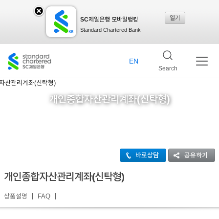
열기
SC제일은행 모바일뱅킹
SC
Standard Chartered Bank
제일
EN
Search
은행
개인종합자산관리계좌(신탁형)
모바
바로상담
공유하기
일뱅
개인종합자산관리계좌(신탁형)
상품설명
FAQ
킹레