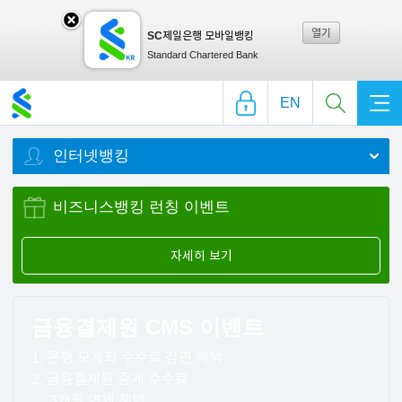
열기
SC제일은행 모바일뱅킹
SC
Standard Chartered Bank
EN
제일
인터넷뱅킹
은행
비즈니스뱅킹
런칭 이벤트
모바
자세히 보기
일뱅
금융결제원 CMS 이벤트
1. 은행 모계좌 수수료 감면 혜택
킹레
2. 금융결제원 중계 수수료
3개월 면제 혜택