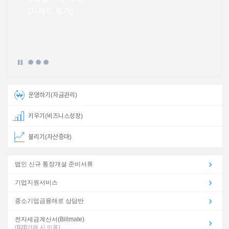
[자세히 보기]
이어
창 닫
기
운영하기(자금관리)
키우기(비즈니스성장)
불리기(자산증대)
법인 신규 통장개설 준비서류
기업지원서비스
중소기업금융애로 상담반
전자세금계산서(Billmate)
(B2B거래 시 이용)