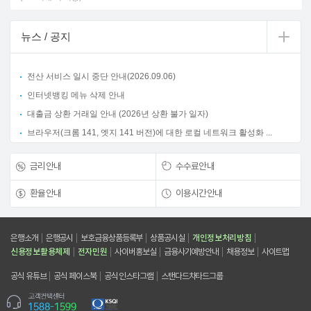
뉴스 / 공지
전산 서비스 일시 중단 안내(2026.09.06)
인터넷뱅킹 메뉴 삭제 안내
대출금 상환 거래일 안내 (2026년 상환 불가 일자)
브라우저(크롬 141, 엣지 141 버전)에 대한 로컬 네트워크 활성화 ...
금리안내
수수료안내
환율안내
이용시간안내
은행소개
은행공시
보호금융상품등록부
상품공시실
개인정보처리방침
신용정보활용체제
전자민원
사이버홍보실
금융사기예방안내
채용정보
사이트맵
공식 유튜브
공식 페이스북
공식 인스타그램
스탠다드차타드그룹