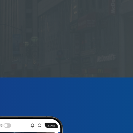
※ 프라이어리티 뱅킹 서비스, 혜택 및 프로그램은 
※ 상세 내용 및 조건 등은 자세히 보기 버튼을 눌러
※ 계약체결 전 상품설명서 및 약관 필독※ 금융상품
프라이어리티 뱅킹 고객은 총 예치자산 1억원 이상 
준법감시인 심의필 2026-W624(2026.05.01-2027