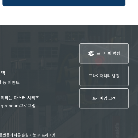
프라이어리티 뱅킹 
프라이빗 뱅킹
혜택
전문가 그룹의 맞춤형 자산관리
프라이어리티 뱅킹
청 등 이벤트
투자전략솔루션을 제공하는 웰쓰케
글로벌 컨퍼런스 초청
자산관리 전문가 PB RM을 통한 1
함께하는 마스터 시리즈
프리미엄 고객
관리 서비스
erpreneurs프로그램
환율변동에 따른 손실 가능 ※ 프라이빗