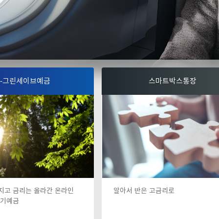
e-그린세이브예금
스마트박스통장
지고 금리는 올라간 온라인
알아서 반은 고금리로
정기예금