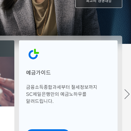
최고의 경영대상
예금가이드
금융소득종합과세부터 절세정보까지
SC제일은행만의 예금노하우를
알려드립니다.
실적